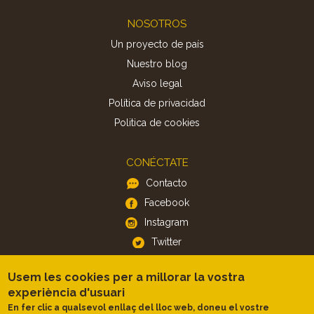
Footer
NOSOTROS
Un proyecto de país
Nuestro blog
Aviso legal
Política de privacidad
Politica de cookies
CONÉCTATE
Contacto
Facebook
Instagram
Twitter
Usem les cookies per a millorar la vostra
APP
experiència d'usuari
iOS
En fer clic a qualsevol enllaç del lloc web, doneu el vostre