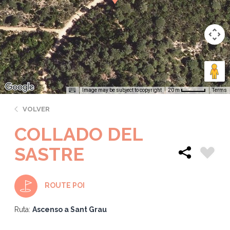
Image may be subject to copyright
Terms
20 m
VOLVER
COLLADO DEL
SASTRE
ROUTE POI
Ruta:
Ascenso a Sant Grau