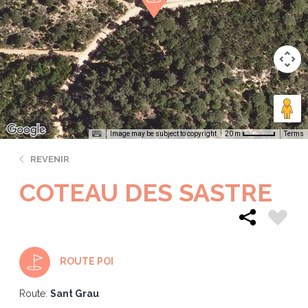
Image may be subject to copyright
Terms
20 m
REVENIR
COTEAU DES SASTRE
ROUTE POI
Route:
Sant Grau