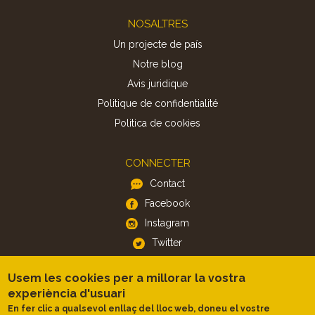
Footer
NOSALTRES
Un projecte de país
Notre blog
Avis juridique
Politique de confidentialité
Politica de cookies
CONNECTER
Contact
Facebook
Instagram
Twitter
Usem les cookies per a millorar la vostra
APP
experiència d'usuari
iOS
En fer clic a qualsevol enllaç del lloc web, doneu el vostre