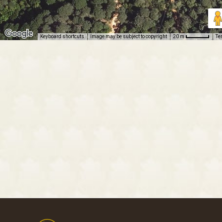
Keyboard shortcuts
Image may be subject to copyright
Te
20 m
Footer