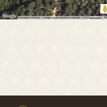
Keyboard shortcuts
Image may be subject to copyright
Te
20 m
Footer