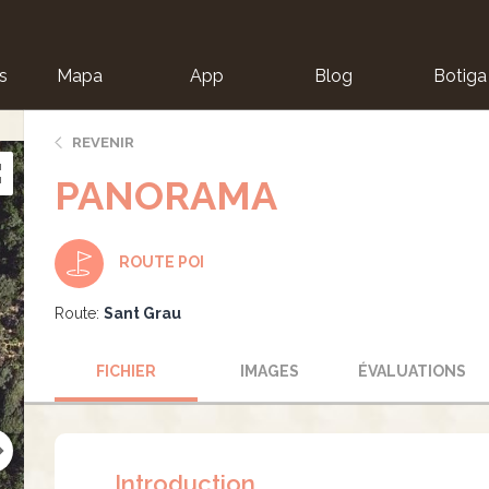
s
Mapa
App
Blog
Botiga
ion
REVENIR
PANORAMA
ROUTE POI
Route:
Sant Grau
FICHIER
IMAGES
ÉVALUATIONS
Introduction