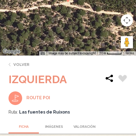
Image may be subject to copyright
Terms
20 m
VOLVER
IZQUIERDA
ROUTE POI
Ruta:
Las fuentes de Ruixons
FICHA
IMÁGENES
VALORACIÓN