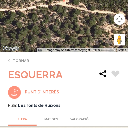
Image may be subject to copyright
Terms
20 m
TORNAR
ESQUERRA
PUNT D'INTERÈS
Ruta:
Les fonts de Ruixons
FITXA
IMATGES
VALORACIÓ