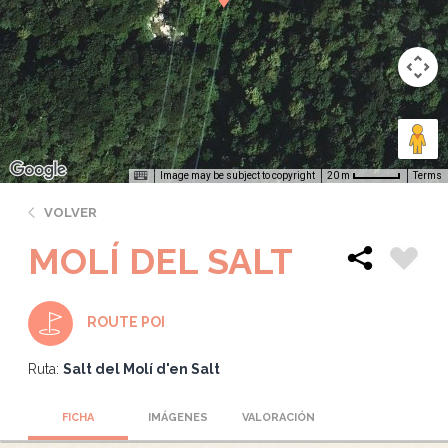
Image may be subject to copyright
Terms
20 m
VOLVER
MOLÍ DEL SALT
ROUTE POI
Ruta:
Salt del Molí d'en Salt
FICHA
IMÁGENES
VALORACIÓN