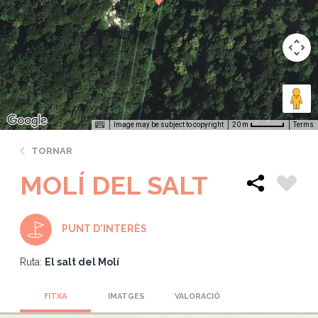
Image may be subject to copyright
Terms
20 m
TORNAR
MOLÍ DEL SALT
PUNT D'INTERÈS
Ruta:
El salt del Molí
FITXA
IMATGES
VALORACIÓ