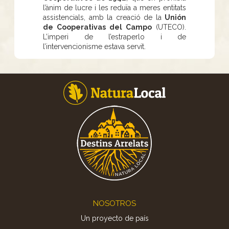
l’ànim de lucre i les reduïa a meres entitats
assistencials, amb la creació de la
Unión
de Cooperativas del Campo
(UTECO).
L’imperi de l’estraperlo i de
l’intervencionisme estava servit.
Footer
NOSOTROS
Un proyecto de país