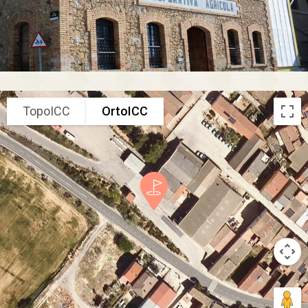
TopoICC
OrtoICC