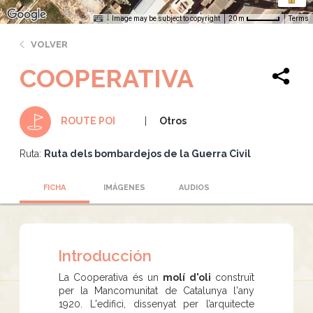
Image may be subject to copyright
Terms
20 m
VOLVER
COOPERATIVA
Otros
ROUTE POI
Ruta:
Ruta dels bombardejos de la Guerra Civil
FICHA
IMÁGENES
AUDIOS
Introducción
La Cooperativa és un
molí d'oli
construït
per la Mancomunitat de Catalunya l'any
1920. L'edifici, dissenyat per l’arquitecte