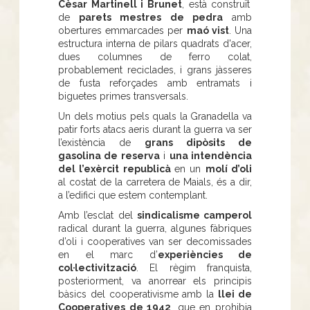
Cèsar Martinell i Brunet
, està construït
de
parets mestres de pedra
amb
obertures emmarcades per
maó vist
. Una
estructura interna de pilars quadrats d'acer,
dues columnes de ferro colat,
probablement reciclades, i grans jàsseres
de fusta reforçades amb entramats i
biguetes primes transversals.
Un dels motius pels quals la Granadella va
patir forts atacs aeris durant la guerra va ser
l’existència de
grans dipòsits de
gasolina de reserva
i
una intendència
del l’exèrcit republicà
en un
molí d’oli
al costat de la carretera de Maials, és a dir,
a l’edifici que estem contemplant.
Amb l’esclat del
sindicalisme camperol
radical durant la guerra, algunes fàbriques
d’oli i cooperatives van ser decomissades
en el marc d’
experiències de
col·lectivització
. El règim franquista,
posteriorment, va anorrear els principis
bàsics del cooperativisme amb la
llei de
Cooperatives de 1942
, que en prohibia