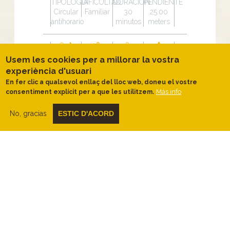
TIPOLOGÍA
DIFICULTAD
DURACIÓN
PENDIENTE
Circular
Familiar
30
25.00
antihorario
minutos
meters
Usem les cookies per a millorar la vostra
DISTANCIA
ACTIVIDAD
VALORACIÓN
TEMA
experiència d'usuari
1.26 km
A pie
En fer clic a qualsevol enllaç del lloc web, doneu el vostre
Más info
consentiment explícit per a que les utilitzem.
No, gracias
ESTIC D'ACORD
Gráfico de pendiente
Descripción
La Granadella bombardejada