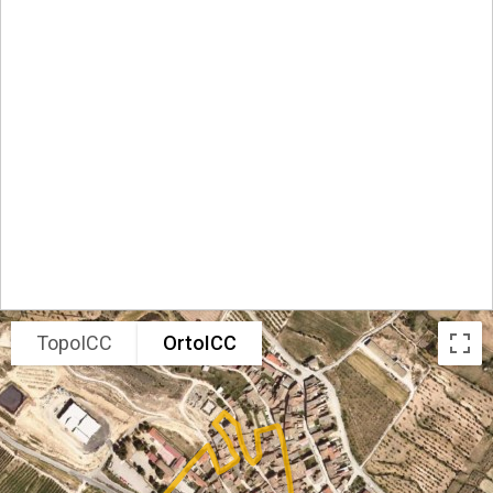
TopoICC
OrtoICC