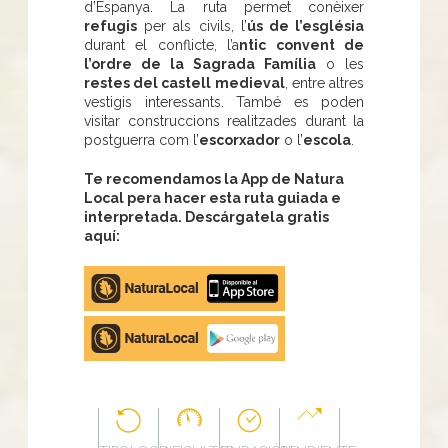
d’Espanya. La ruta permet conèixer
refugis
per als civils, l’
ús de l’església
durant el conflicte, l’a
ntic convent de
l’ordre de la Sagrada Família
o les
restes del castell medieval
, entre altres
vestigis interessants. També es poden
visitar construccions realitzades durant la
postguerra com l’
escorxador
o l’
escola
.
Te recomendamos la App de Natura
Local pera hacer esta ruta guiada e
interpretada. Descárgatela gratis
aquí:
Apple
store
Google
Play