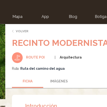
Mapa
App
Blog
Botiga
ion
VOLVER
RECINTO MODERNIST
Arquitectura
ROUTE POI
Ruta:
Ruta del camino del agua
FICHA
IMÁGENES
Introducción