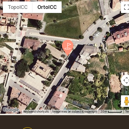
TopoICC
OrtoICC
Keyboard shortcuts
Image may be subject to copyright
Te
20 m
Footer