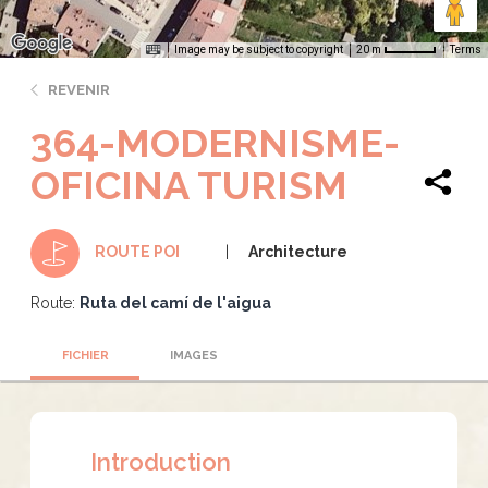
Image may be subject to copyright
Terms
20 m
REVENIR
364-MODERNISME-
OFICINA TURISM
Architecture
ROUTE POI
Route:
Ruta del camí de l'aigua
FICHIER
IMAGES
Introduction