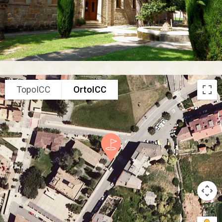
TopoICC
OrtoICC