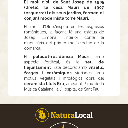
El molí d'oli de Sant Josep de 1905
(dreta), la casa Mauri de 1907
(esquerra) i els seus jardins, formen el
conjunt modernista torre Mauri.
El molí d'Oli s'inspira en les esglésies
romàniques, la façana té una estàtua de
Josep Llimona, l'interior conté la
maquinària del primer molí elèctric de la
comarca.
El
palauet-residència Mauri,
amb
aspecte fortificat, és la
seu de
l'ajuntament
. Està decorat amb
vitralls,
forges i ceràmiques
vidriades amb
motius vegetals i mitològics obra del
ceramista Lluís Bru
, artesà al Palau de la
Música Catalana i a l'Hospital de Sant Pau.