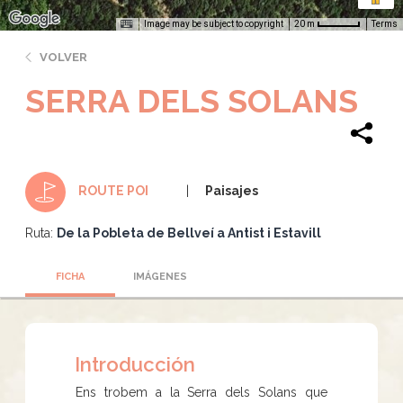
Image may be subject to copyright
Terms
20 m
VOLVER
SERRA DELS SOLANS
Paisajes
ROUTE POI
Ruta:
De la Pobleta de Bellveí a Antist i Estavill
FICHA
IMÁGENES
Introducción
Ens trobem a la Serra dels Solans que