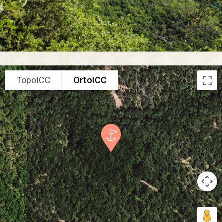
TopoICC
OrtoICC