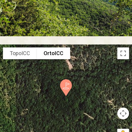
TopoICC
OrtoICC