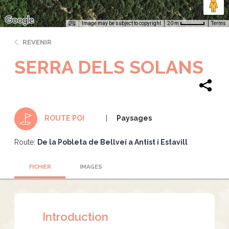
Image may be subject to copyright
Terms
20 m
REVENIR
SERRA DELS SOLANS
Paysages
ROUTE POI
Route:
De la Pobleta de Bellveí a Antist i Estavill
FICHIER
IMAGES
Introduction