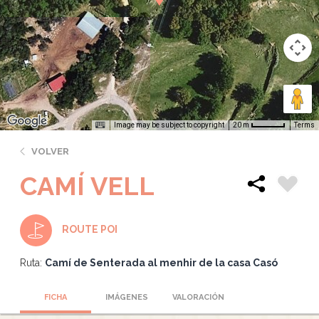
Image may be subject to copyright
Terms
20 m
VOLVER
CAMÍ VELL
ROUTE POI
Ruta:
Camí de Senterada al menhir de la casa Casó
FICHA
IMÁGENES
VALORACIÓN