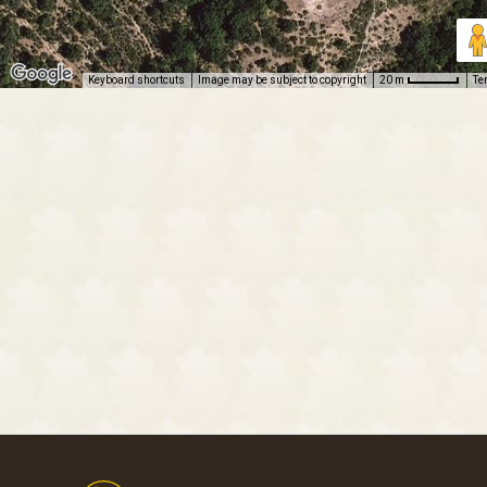
Keyboard shortcuts
Image may be subject to copyright
Te
20 m
Footer