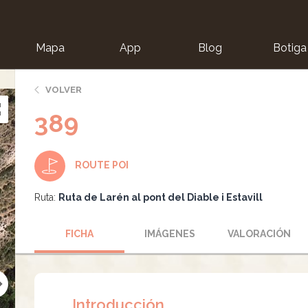
Mapa
App
Blog
Botiga
ion
VOLVER
389
ROUTE POI
Ruta:
Ruta de Larén al pont del Diable i Estavill
FICHA
IMÁGENES
VALORACIÓN
Introducción