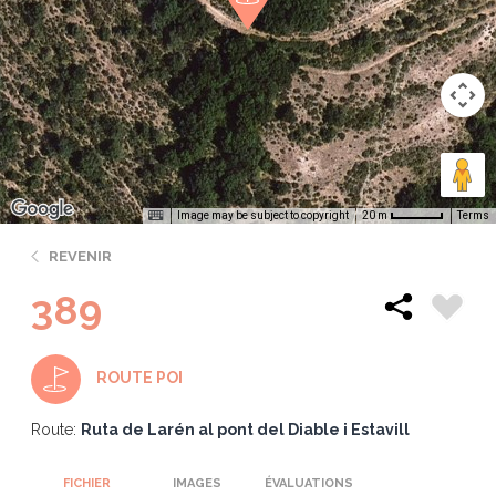
Image may be subject to copyright
Terms
20 m
REVENIR
389
ROUTE POI
Route:
Ruta de Larén al pont del Diable i Estavill
FICHIER
IMAGES
ÉVALUATIONS