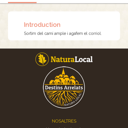
Introduction
Sortim del camí ample i agafem el corriol.
Footer
NOSALTRES