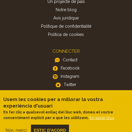
Un projecte de país
Notre blog
Avis juridique
Politique de confidentialité
Politica de cookies
CONNECTER
Contact
Facebook
Instagram
Twitter
Usem les cookies per a millorar la vostra
APP
experiència d'usuari
iOS
En fer clic a qualsevol enllaç del lloc web, doneu el vostre
En savoir plus
consentiment explícit per a que les utilitzem.
Android
Non, merci.
ESTIC D'ACORD