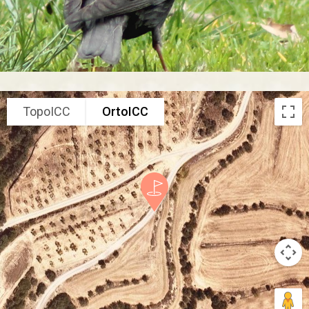
TopoICC
OrtoICC