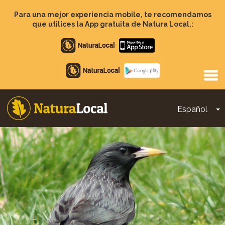
Pasar
al
Para una mejor experiencia mobile, te recomendamos
contenido
que utilices la App gratuita de Natura Local.:
principal
Apple
store
Google
Play
Español
T
Main
navigation