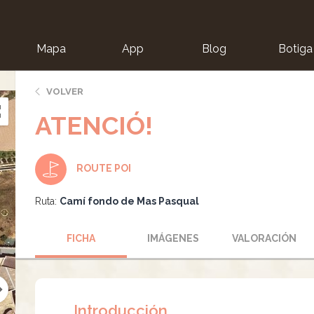
Mapa
App
Blog
Botiga
ion
VOLVER
ATENCIÓ!
ROUTE POI
Ruta:
Camí fondo de Mas Pasqual
FICHA
IMÁGENES
VALORACIÓN
Introducción