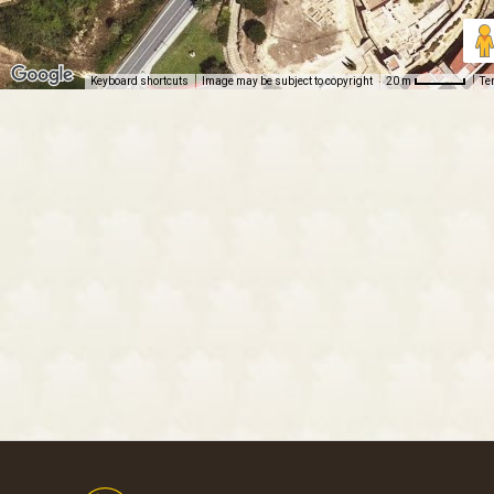
Keyboard shortcuts
Image may be subject to copyright
Te
20 m
Footer