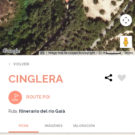
Image may be subject to copyright
Terms
20 m
VOLVER
CINGLERA
ROUTE POI
Ruta:
Itinerario del rio Gaià
FICHA
IMÁGENES
VALORACIÓN