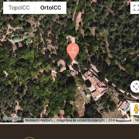
TopoICC
OrtoICC
Keyboard shortcuts
Image may be subject to copyright
Te
20 m
Footer