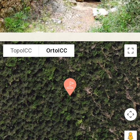
TopoICC
OrtoICC