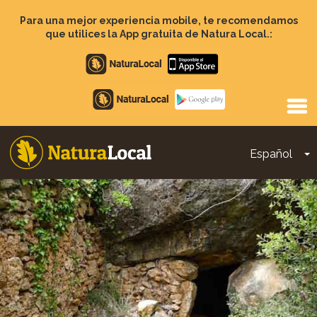
Pasar
al
Para una mejor experiencia mobile, te recomendamos
contenido
que utilices la App gratuita de Natura Local.:
principal
Apple
store
Google
Play
Español
T
Main
navigation