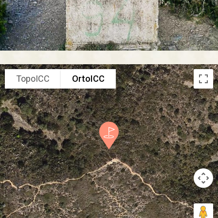
TopoICC
OrtoICC