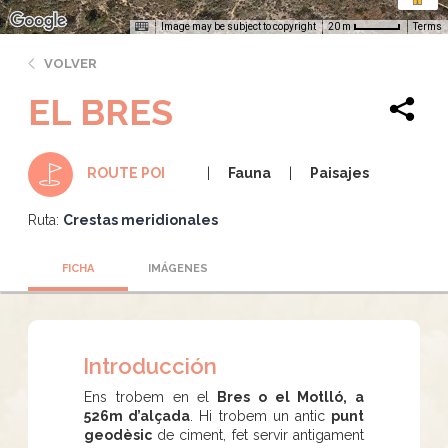
Image may be subject to copyright
Terms
20 m
VOLVER
EL BRES
Fauna
Paisajes
ROUTE POI
Ruta:
Crestas meridionales
FICHA
IMÁGENES
Introducción
Ens trobem en el
Bres o el Motlló, a
526m d’alçada
. Hi trobem un antic
punt
geodèsic
de ciment, fet servir antigament