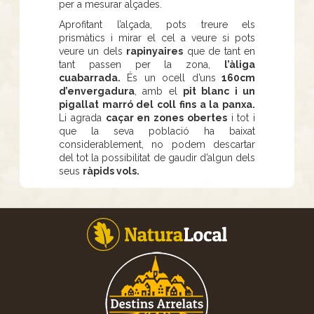
per a mesurar alçades.
Aprofitant l’alçada, pots treure els
prismàtics i mirar el cel a veure si pots
veure un dels
rapinyaires
que de tant en
tant passen per la zona,
l’àliga
cuabarrada.
És un ocell d’uns
160cm
d’envergadura
, amb el
pit blanc i un
pigallat marró del coll fins a la panxa.
Li agrada
caçar en zones obertes
i tot i
que la seva població ha baixat
considerablement, no podem descartar
del tot la possibilitat de gaudir d’algun dels
seus
ràpids vols.