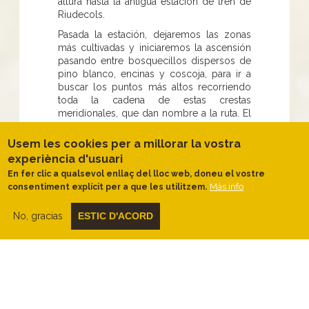
altura hasta la antigua estación de tren de
Riudecols.
Pasada la estación, dejaremos las zonas
más cultivadas y iniciaremos la ascensión
pasando entre bosquecillos dispersos de
pino blanco, encinas y coscoja, para ir a
buscar los puntos más altos recorriendo
toda la cadena de estas crestas
meridionales, que dan nombre a la ruta. El
primer punto que vamos a encontrar es el
Bres o el Motlló, desde donde
Usem les cookies per a millorar la vostra
disfrutaremos de las vistas hacia
experiència d'usuari
Puigcerver al norte y el mar al sur. Entre
En fer clic a qualsevol enllaç del lloc web, doneu el vostre
pinos y encinas llegamos hasta el collado
Más info
consentiment explícit per a que les utilitzem.
de Mas d'en Casas, un punto de cruce de
caminos por donde podemos volver a
No, gracias
ESTIC D'ACORD
Riudecols si vamos a la derecha.
Con el Mas d'en Casas abajo a la derecha
y con las vistas del pantano de
Riudecanyes hacia el suroeste, seguimos
por un camino cada vez más pedregoso,
hasta el Puigvoltor. En este punto, las vistas
son realmente para disfrutarlas un rato