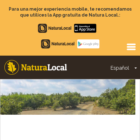
Pasar
al
Para una mejor experiencia mobile, te recomendamos
contenido
que utilices la App gratuita de Natura Local.:
principal
Apple
store
Google
Play
Español
T
Main
navigation