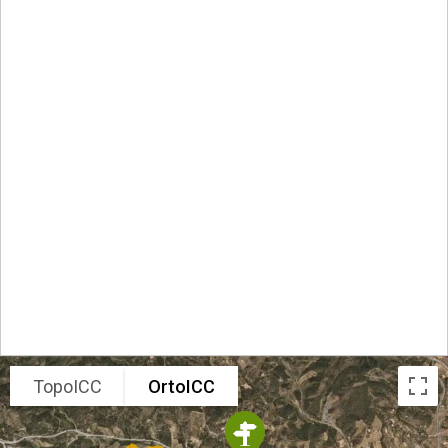
TopoICC
OrtoICC