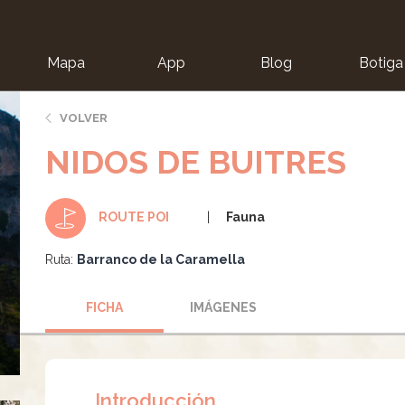
Mapa
App
Blog
Botiga
ion
VOLVER
NIDOS DE BUITRES
Fauna
ROUTE POI
Ruta:
Barranco de la Caramella
FICHA
IMÁGENES
Introducción