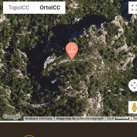
TopoICC
OrtoICC
Keyboard shortcuts
Image may be subject to copyright
Te
20 m
Footer