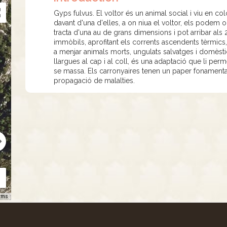
Gyps fulvus. El voltor és un animal social i viu en c
davant d'una d'elles, a on niua el voltor, els podem ob
tracta d'una au de grans dimensions i pot arribar al
immòbils, aprofitant els corrents ascendents tèrmics,
a menjar animals morts, ungulats salvatges i domèst
llargues al cap i al coll, és una adaptació que li pe
se massa. Els carronyaires tenen un paper fonamental 
propagació de malalties.
rms