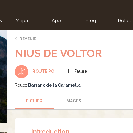
s
Mapa
App
Blog
Botiga
ion
REVENIR
NIUS DE VOLTOR
Faune
ROUTE POI
Route:
Barranc de la Caramella
FICHIER
IMAGES
Introduction