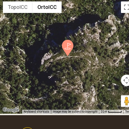
TopoICC
OrtoICC
Keyboard shortcuts
Image may be subject to copyright
Te
20 m
Footer