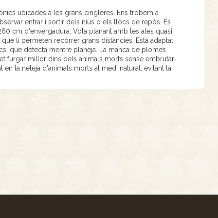
olònies ubicades a les grans cingleres. Ens trobem a
servar entrar i sortir dels nius o els llocs de repòs. És
s 260 cm d'envergadura. Vola planant amb les ales quasi
 que li permeten recórrer grans distàncies. Està adaptat
ics, que detecta mentre planeja. La manca de plomes
rmet furgar millor dins dels animals morts sense embrutar-
en la neteja d'animals morts al medi natural, evitant la