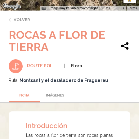
Image may be subject to copyright
Terms
20 m
VOLVER
ROCAS A FLOR DE
TIERRA
Flora
ROUTE POI
Ruta:
Montsant y el desfiladero de Fraguerau
FICHA
IMÁGENES
Introducción
Las rocas a flor de tierra son rocas planas