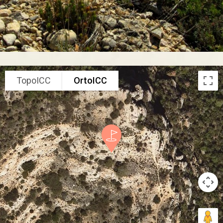
TopoICC
OrtoICC