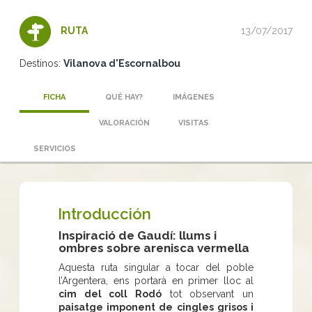
13/07/2017
RUTA
Destinos:
Vilanova d'Escornalbou
FICHA
QUÉ HAY?
IMÁGENES
VALORACIÓN
VISITAS
SERVICIOS
Introducción
Inspiració de Gaudí: llums i
ombres sobre arenisca vermella
Aquesta ruta singular a tocar del poble
l’Argentera, ens portarà en primer lloc al
cim del coll Rodó
tot observant un
paisatge imponent de
cingles grisos i