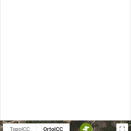
TopoICC
OrtoICC