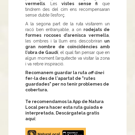
vermells
. Les
vistes sense fi
que
tindrem des del cim ens recompensaran
sense dubte l’esforç.
A la segona part de la ruta visitarem un
racó ben entranyable, a on
rodejats de
formes rocoses d’arenisca vermella
,
les ombres i la llum ens descobriran
un
gran nombre de coincidències amb
l’obra de Gaudí
, el qual fan pensar que en
algun moment l’arquitecte va visitar la zona
i va rebre inspiració.
Recomanem guardar la ruta
off-line
i
fer-la des de l'apartat de "rutes
guardades" per no tenir problemes de
cobertura.
Te recomendamos la App de Natura
Local pera hacer esta ruta guiada e
interpretada. Descárgatela gratis
aquí:
Apple