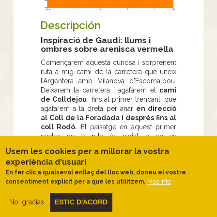
Descripción
Inspiració de Gaudí: llums i
ombres sobre arenisca vermella
Començarem aquesta curiosa i sorprenent
ruta a mig camí de la carretera que uneix
l’Argentera amb Vilanova d’Escornalbou.
Deixarem la carretera i agafarem el
camí
de Colldejou
fins al primer trencant, que
agafarem a la dreta per anar
en direcció
al Coll de la Foradada i després fins al
coll Rodó.
El paisatge en aquest primer
sector de la ruta és variat, a on es
combinen els diferents
tons vermells i
Usem les cookies per a millorar la vostra
grisos de les formacions rocoses de la
experiència d'usuari
serra de l’Argentera
amb diferents
En fer clic a qualsevol enllaç del lloc web, doneu el vostre
tonalitats de verd de les pinedes i els
Más info
consentiment explícit per a que les utilitzem.
alzinars. Al voltant del coll Rodó trobarem
alguns
exemplars de margalló
entre el
garric i les brolles de romaní i altres
No, gracias
ESTIC D'ACORD
aromàtiques.