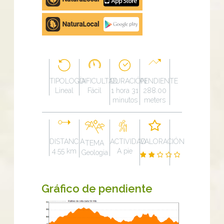
store
Google
Play
TIPOLOGÍA
DIFICULTAD
DURACIÓN
PENDIENTE
Lineal
Fácil
1 hora 31
288.00
minutos
meters
DISTANCIA
ACTIVIDAD
VALORACIÓN
TEMA
4.55 km
A pie
Geologia
Gráfico de pendiente