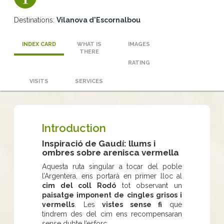
Destinations:
Vilanova d'Escornalbou
INDEX CARD
WHAT IS
IMAGES
THERE
RATING
VISITS
SERVICES
Introduction
Inspiració de Gaudí: llums i
ombres sobre arenisca vermella
Aquesta ruta singular a tocar del poble
l’Argentera, ens portarà en primer lloc al
cim del coll Rodó
tot observant un
paisatge imponent de
cingles grisos i
vermells
. Les
vistes sense fi
que
tindrem des del cim ens recompensaran
sense dubte l’esforç.