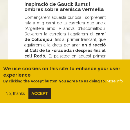
Inspiració de Gaudí: llums i
ombres sobre arenisca vermella
Començarem aquesta curiosa i sorprenent
ruta a mig camí de la carretera que uneix
l’Argentera amb Vilanova d’Escornalbou.
Deixarem la carretera i agafarem el
camí
de Colldejou
fins al primer trencant, que
agafarem a la dreta per anar
en direcció
al Coll de la Foradada i després fins al
coll Rodó.
El paisatge en aquest primer
sector de la ruta és variat, a on es
combinen els diferents
tons vermells i
We use cookies on this site to enhance your user
grisos de les formacions rocoses de la
experience
serra de l’Argentera
amb diferents
More info
By clicking the Accept button, you agree to us doing so.
tonalitats de verd de les pinedes i els
alzinars. Al voltant del coll Rodó trobarem
No, thanks
ACCEPT
alguns
exemplars de margalló
entre el
garric i les brolles de romaní i altres
aromàtiques.
Desfarem el camí per la mateixa pista de
pujada fins a arribar de nou al camí de
Colldejou, el qual seguirem en primer lloc