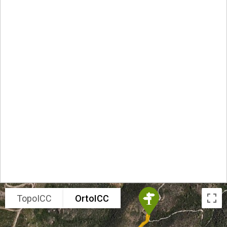
TopoICC
OrtoICC