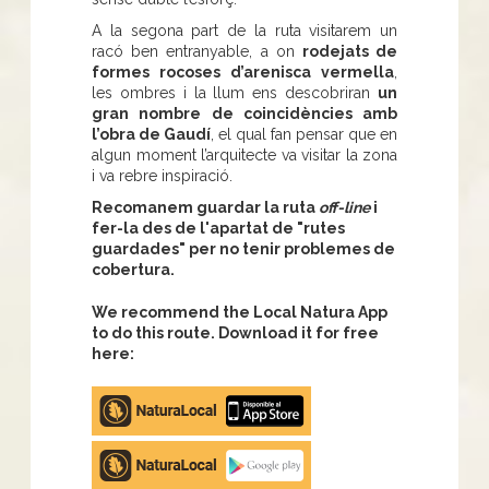
A la segona part de la ruta visitarem un
racó ben entranyable, a on
rodejats de
formes rocoses d’arenisca vermella
,
les ombres i la llum ens descobriran
un
gran nombre de coincidències amb
l’obra de Gaudí
, el qual fan pensar que en
algun moment l’arquitecte va visitar la zona
i va rebre inspiració.
Recomanem guardar la ruta
off-line
i
fer-la des de l'apartat de "rutes
guardades" per no tenir problemes de
cobertura.
We recommend the Local Natura App
to do this route. Download it for free
here:
Apple
store
Google
Play