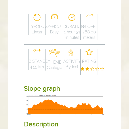
TYPOLOGY
DIFFICULTY
DURATION
SLOPE
Linear
Easy
1 hour 31
288.00
minutes
meters
DISTANCE
ACTIVITY
RATING
THEME
4.55 km
By foot
Geologia
Slope graph
Description