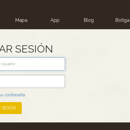
Mapa
App
Blog
Botiga
ion
IAR SESIÓN
 su contraseña
R SESIÓN