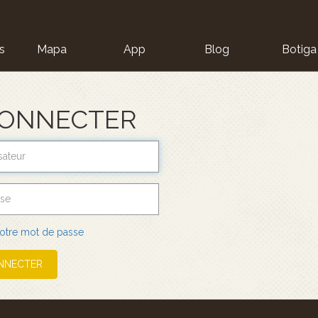
s
Mapa
App
Blog
Botiga
ion
CONNECTER
 votre mot de passe
NNECTER