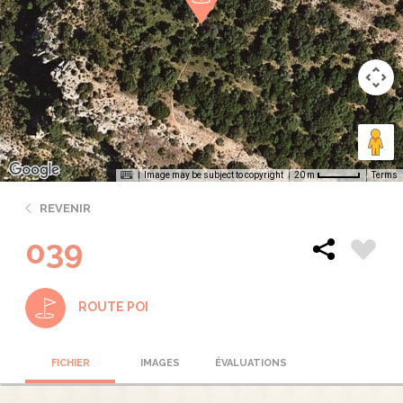
Image may be subject to copyright
Terms
20 m
REVENIR
039
ROUTE POI
FICHIER
IMAGES
ÉVALUATIONS