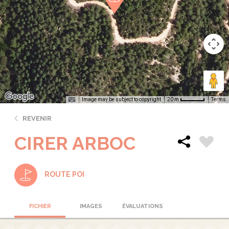
Image may be subject to copyright
Terms
20 m
REVENIR
CIRER ARBOC
ROUTE POI
FICHIER
IMAGES
ÉVALUATIONS