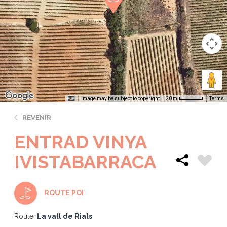
Image may be subject to copyright
Terms
20 m
REVENIR
ENTRAD VINYA
IVISTABARRACA
ROUTE POI
Route:
La vall de Rials