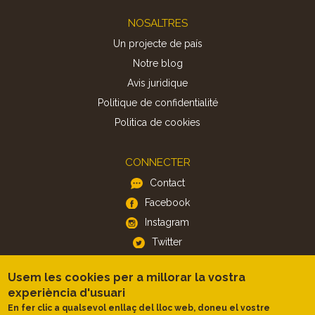
Footer
NOSALTRES
Un projecte de país
Notre blog
Avis juridique
Politique de confidentialité
Politica de cookies
CONNECTER
Contact
Facebook
Instagram
Twitter
Usem les cookies per a millorar la vostra
APP
experiència d'usuari
iOS
En fer clic a qualsevol enllaç del lloc web, doneu el vostre