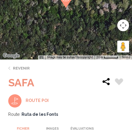
Image may be subject to copyright
Terms
20 m
REVENIR
SAFA
ROUTE POI
Route:
Ruta de les Fonts
FICHIER
IMAGES
ÉVALUATIONS