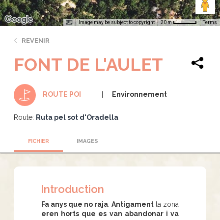
Image may be subject to copyright
Terms
20 m
REVENIR
FONT DE L'AULET
Environnement
ROUTE POI
Route:
Ruta pel sot d'Oradella
FICHIER
IMAGES
Introduction
Fa anys que no raja
.
Antigament
la zona
eren horts que es van abandonar i va