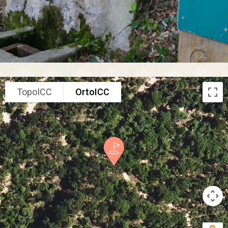
TopoICC
OrtoICC