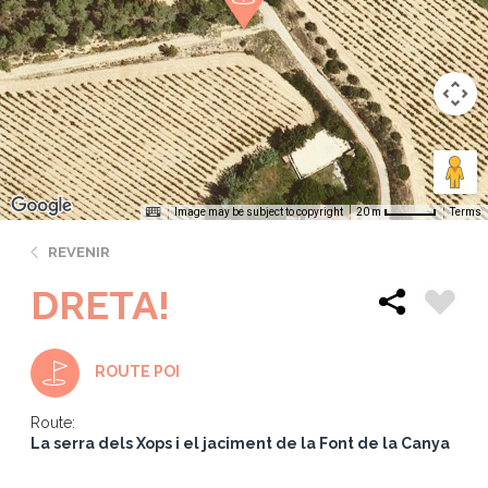
Image may be subject to copyright
Terms
20 m
REVENIR
DRETA!
ROUTE POI
Route:
La serra dels Xops i el jaciment de la Font de la Canya