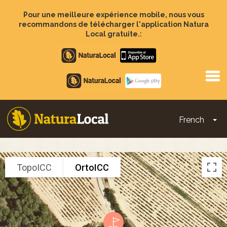
Aller
au
Pour une meilleure expérience mobile, nous vous
contenu
recommandons de télécharger l'application Natura
principal
Local gratuite.:
Apple
store
Google
Play
French
To
Main
navigation
TopoICC
OrtoICC