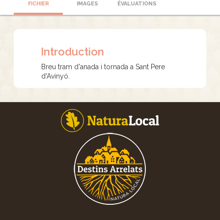
FICHIER
IMAGES
ÉVALUATIONS
Introduction
Breu tram d'anada i tornada a Sant Pere
d'Avinyó.