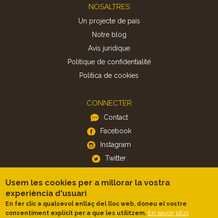
Footer
NOSALTRES
Un projecte de país
Notre blog
Avis juridique
Politique de confidentialité
Politica de cookies
CONNECTER
Contact
Facebook
Instagram
Twitter
Usem les cookies per a millorar la vostra
APP
experiència d'usuari
iOS
En fer clic a qualsevol enllaç del lloc web, doneu el vostre
En savoir plus
consentiment explícit per a que les utilitzem.
Android