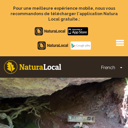
Aller
au
Pour une meilleure expérience mobile, nous vous
contenu
recommandons de télécharger l'application Natura
principal
Local gratuite.:
Apple
store
Google
Play
French
To
Main
navigation