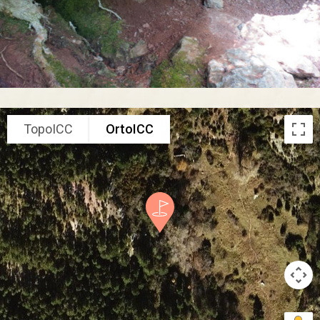
TopoICC
OrtoICC