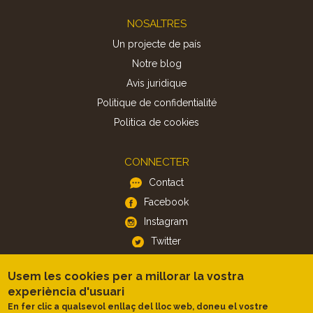
Footer
NOSALTRES
Un projecte de país
Notre blog
Avis juridique
Politique de confidentialité
Politica de cookies
CONNECTER
Contact
Facebook
Instagram
Twitter
Usem les cookies per a millorar la vostra
APP
experiència d'usuari
iOS
En fer clic a qualsevol enllaç del lloc web, doneu el vostre