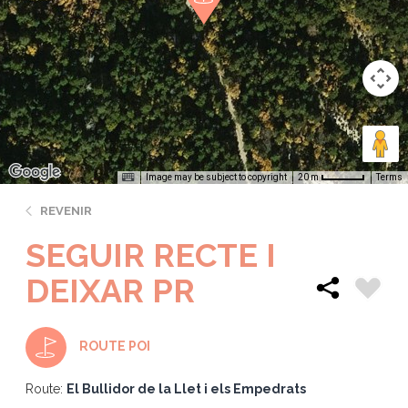
Image may be subject to copyright
Terms
20 m
REVENIR
SEGUIR RECTE I
DEIXAR PR
ROUTE POI
Route:
El Bullidor de la Llet i els Empedrats