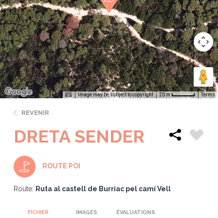
Image may be subject to copyright
Terms
20 m
REVENIR
DRETA SENDER
ROUTE POI
Route:
Ruta al castell de Burriac pel camí Vell
FICHIER
IMAGES
ÉVALUATIONS