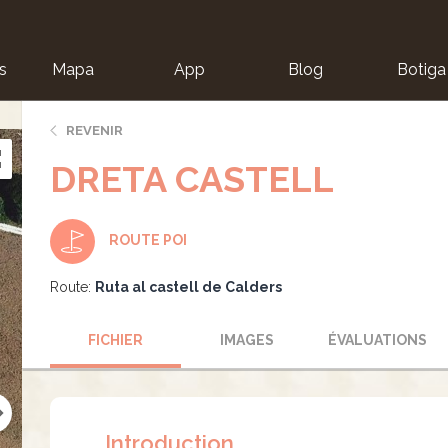
s
Mapa
App
Blog
Botiga
ion
REVENIR
DRETA CASTELL
ROUTE POI
Route:
Ruta al castell de Calders
FICHIER
IMAGES
ÉVALUATIONS
Introduction