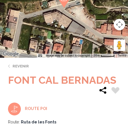
Image may be subject to copyright
Terms
20 m
REVENIR
FONT CAL BERNADAS
ROUTE POI
Route:
Ruta de les Fonts