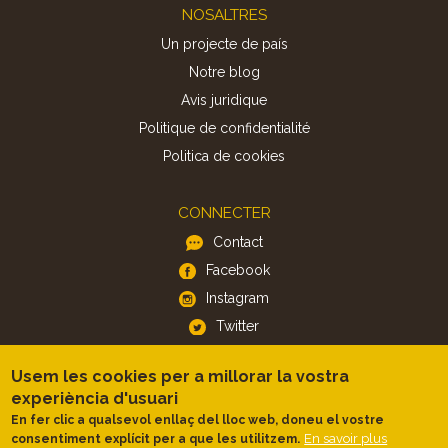
Footer
NOSALTRES
Un projecte de país
Notre blog
Avis juridique
Politique de confidentialité
Politica de cookies
CONNECTER
Contact
Facebook
Instagram
Twitter
Usem les cookies per a millorar la vostra
APP
experiència d'usuari
iOS
En fer clic a qualsevol enllaç del lloc web, doneu el vostre
En savoir plus
consentiment explícit per a que les utilitzem.
Android