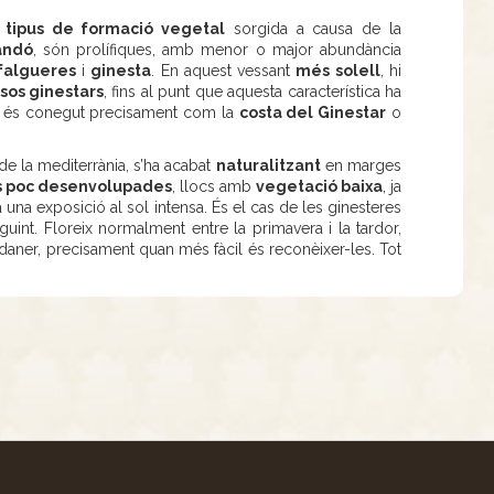
n
tipus de formació vegetal
sorgida a causa de la
andó
, són prolífiques, amb menor o major abundància
falgueres
i
ginesta
. En aquest vessant
més solell
, hi
sos ginestars
, fins al punt que aquesta característica ha
ue és conegut precisament com la
costa del Ginestar
o
de la mediterrània, s’ha acabat
naturalitzant
en marges
es poc desenvolupades
, llocs amb
vegetació baixa
, ja
ta una exposició al sol intensa. És el cas de les ginesteres
uint. Floreix normalment entre la primavera i la tardor,
daner, precisament quan més fàcil és reconèixer-les. Tot