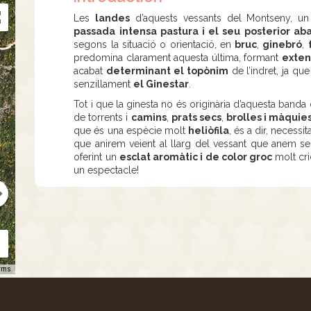
Les
landes
d’aquests vessants del Montseny, u
passada intensa pastura i el seu posterior ab
segons la situació o orientació, en
bruc
,
ginebró
,
predomina clarament aquesta última, formant
exten
acabat
determinant el topònim
de l’indret, ja q
senzillament
el Ginestar
.
Tot i que la ginesta no és originària d’aquesta banda 
de torrents i
camins
,
prats secs
,
brolles i màqui
que és una espècie molt
heliòfila
, és a dir, necessi
que anirem veient al llarg del vessant que anem seg
oferint un
esclat aromàtic i de color groc
molt cri
un espectacle!
rms