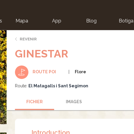
s
Mapa
App
Blog
Botiga
ion
REVENIR
GINESTAR
Flore
ROUTE POI
Route:
El Matagalls i Sant Segimon
FICHIER
IMAGES
Introduction