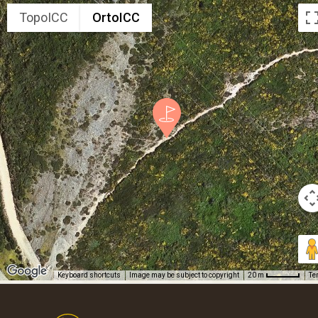
TopoICC
OrtoICC
Keyboard shortcuts
Image may be subject to copyright
Te
20 m
Footer