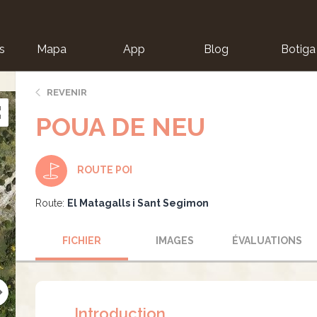
s
Mapa
App
Blog
Botiga
ion
REVENIR
POUA DE NEU
ROUTE POI
Route:
El Matagalls i Sant Segimon
FICHIER
IMAGES
ÉVALUATIONS
Introduction