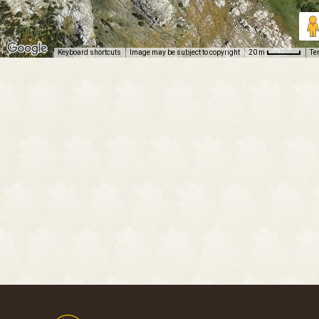
Keyboard shortcuts
Image may be subject to copyright
Te
20 m
Footer