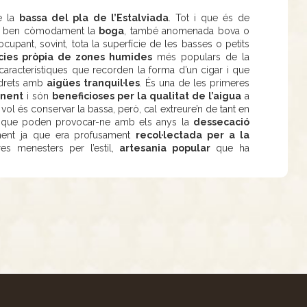
e la
bassa del pla de l’Estalviada
. Tot i que és de
reix ben còmodament la
boga
, també anomenada bova o
cupant, sovint, tota la superfície de les basses o petits
cies pròpia de zones humides
més populars de la
aracterístiques que recorden la forma d’un cigar i que
indrets amb
aigües tranquil·les
. És una de les primeres
anent
i són
beneficioses per la qualitat de l’aigua
a
s vol és conservar la bassa, però, cal extreure’n de tant en
 que poden provocar-ne amb els anys la
dessecació
lment ja que era profusament
recol·lectada per a la
res menesters per l’estil,
artesania popular
que ha