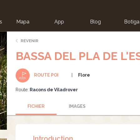
s
Mapa
App
Blog
Botiga
ion
REVENIR
BASSA DEL PLA DE L'
Flore
ROUTE POI
Route:
Racons de Viladrover
FICHIER
IMAGES
Introduction