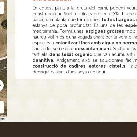
En aquest punt, a la dreta del camí, podem veur
construcció artificial, de finals de segle XIX, hi c
balca, una planta que forma unes
fulles llargues
o
estanys de poca profunditat. És una de les
espè
mediterrània. Forma unes
espigues grosses
molt c
haureu vist més d’una vegada anant per la vora d’
espècies a
colonitzar llocs amb aigua no perm
causa del seu efecte
descontaminant
. Si el que e
tant els
dens teixit orgànic
que van acumulant i
definitiva
. Antigament, això se solucionava fàci
construcció de cadires
,
estores
,
cistells
i alt
decaigut bastant d’uns anys cap aquí.
rms