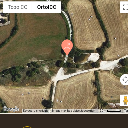
TopoICC
OrtoICC
Keyboard shortcuts
Image may be subject to copyright
Te
20 m
Footer