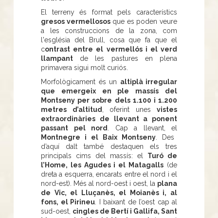
El terreny és format pels característics
gresos vermellosos
que es poden veure
a les construccions de la zona, com
l'església del Brull, cosa que fa que el
c
ontrast entre el vermellós i el verd
llampant
de les pastures en plena
primavera sigui molt curiós.
Morfològicament és un
altiplà irregular
que emergeix en ple massís del
Montseny per sobre dels 1.100 i 1.200
metres d’altitud
, oferint unes
vistes
extraordinàries de llevant a ponent
passant pel nord
. Cap a llevant, el
Montnegre i el Baix Montseny
. Des
d’aquí dalt també destaquen els tres
principals cims del massís: el
Turó de
l’Home, les Agudes i el Matagalls
(de
dreta a esquerra, encarats entre el nord i el
nord-est). Més al nord-oest i oest, la
plana
de Vic, el Lluçanès, el Moianès i, al
fons, el Pirineu
. I baixant de l’oest cap al
sud-oest,
cingles de Bertí i Gallifa, Sant