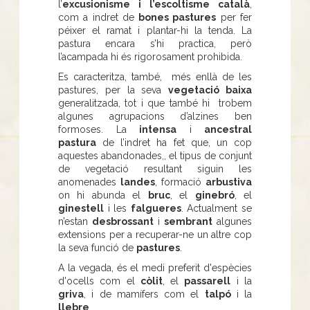
l’
excusionisme i l’escoltisme català
,
com a indret de
bones pastures
per fer
péixer el ramat i plantar-hi la tenda. La
pastura encara s’hi practica, però
l’acampada hi és rigorosament prohibida.
Es caracteritza, també, més enllà de les
pastures, per la seva
vegetació baixa
generalitzada, tot i que també hi trobem
algunes agrupacions d’alzines ben
formoses. La
intensa
i
ancestral
pastura
de l’indret ha fet que, un cop
aquestes abandonades,, el tipus de conjunt
de vegetació resultant siguin les
anomenades
landes
, formació
arbustiva
on hi abunda el
bruc
, el
ginebró
, el
ginestell
i les
falgueres
. Actualment se
n’estan
desbrossant
i
sembrant
algunes
extensions per a recuperar-ne un altre cop
la seva funció de
pastures
.
A la vegada, és el medi preferit d'espècies
d'ocells com el
còlit
, el
passarell
i la
griva
, i de mamífers com el
talpó
i la
llebre
.