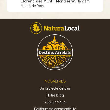
Llorenç del Munt i Montserrat
, tancant
el teló de fons.
Footer
NOSALTRES
Un projecte de país
Notre blog
Avis juridique
Politique de confidentialité