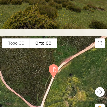
TopoICC
OrtoICC