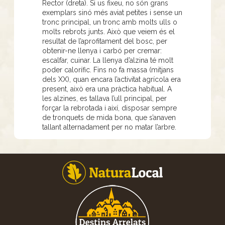
Rector (dreta). Si us fixeu, no són grans
exemplars sinó més aviat petites i sense un
tronc principal, un tronc amb molts ulls o
molts rebrots junts. Això que veiem és el
resultat de l’aprofitament del bosc, per
obtenir-ne llenya i carbó per cremar:
escalfar, cuinar. La llenya d’alzina té molt
poder calorífic. Fins no fa massa (mitjans
dels XX), quan encara l’activitat agrícola era
present, això era una pràctica habitual. A
les alzines, es tallava l’ull principal, per
forçar la rebrotada i així, disposar sempre
de tronquets de mida bona, que s’anaven
tallant alternadament per no matar l’arbre.