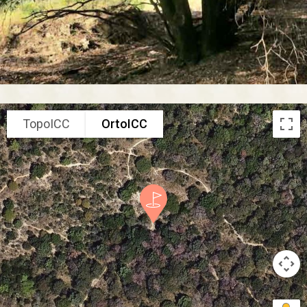
TopoICC
OrtoICC