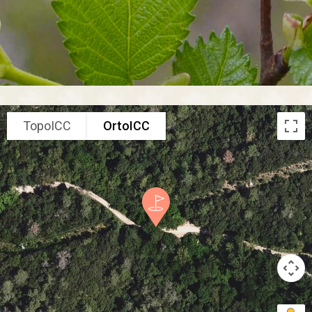
TopoICC
OrtoICC