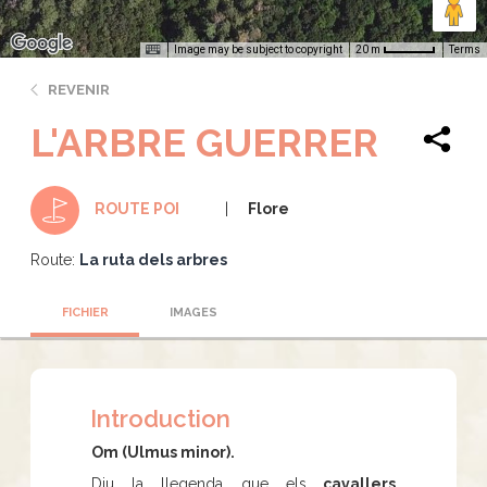
Image may be subject to copyright
Terms
20 m
REVENIR
L'ARBRE GUERRER
Flore
ROUTE POI
Route:
La ruta dels arbres
FICHIER
IMAGES
Introduction
Om (Ulmus minor).
Diu la llegenda que els
cavallers