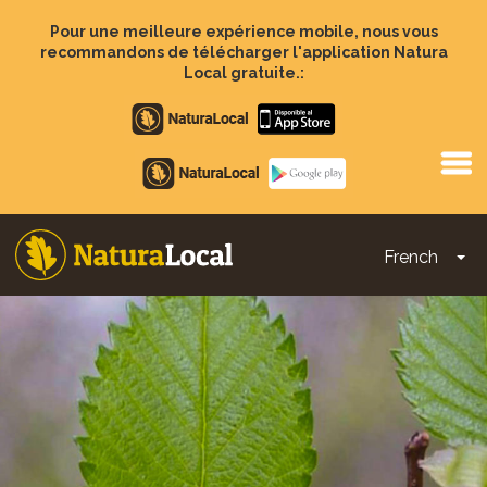
Aller
au
Pour une meilleure expérience mobile, nous vous
contenu
recommandons de télécharger l'application Natura
principal
Local gratuite.:
Apple
store
Google
Play
French
To
Main
navigation