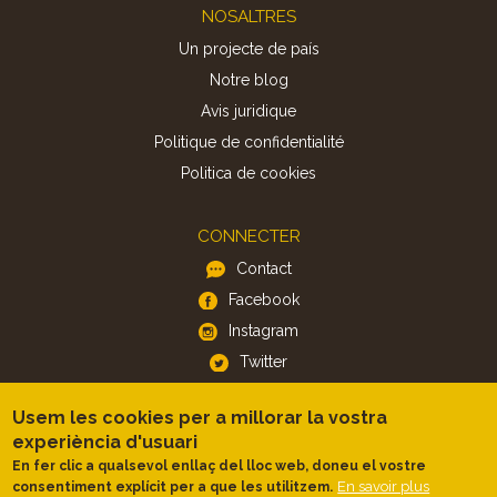
Footer
NOSALTRES
Un projecte de país
Notre blog
Avis juridique
Politique de confidentialité
Politica de cookies
CONNECTER
Contact
Facebook
Instagram
Twitter
Usem les cookies per a millorar la vostra
APP
experiència d'usuari
iOS
En fer clic a qualsevol enllaç del lloc web, doneu el vostre
En savoir plus
consentiment explícit per a que les utilitzem.
Android