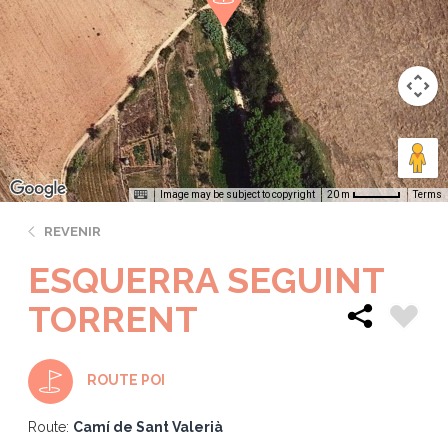
Image may be subject to copyright
Terms
20 m
REVENIR
ESQUERRA SEGUINT
TORRENT
ROUTE POI
Route:
Camí de Sant Valerià