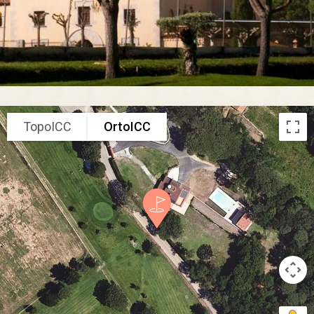
TopoICC
OrtoICC